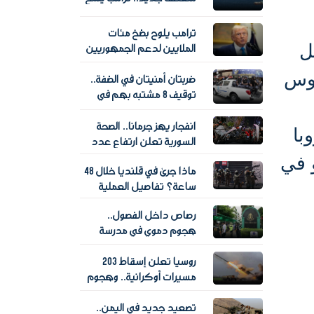
لإعادة فتح مضيق هرمز
ترامب يلوح بضخ مئات
ل
الملايين لدعم الجمهوريين
قبل انتخابات التجديد
لوس
ضربتان أمنيتان في الضفة..
النصفي
توقيف 8 مشتبه بهم في
جريمة قتل وضبط تاجر
مخدرات
انفجار يهز جرمانا.. الصحة
با
السورية تعلن ارتفاع عدد
ضحايا التفجير
و في
ماذا جرى في قلنديا خلال 48
ساعة؟ تفاصيل العملية
الإسرائيلية وحصيلة آثارها
رصاص داخل الفصول..
هجوم دموي في مدرسة
تايلاندية يسقط 7 قتلى و15
روسيا تعلن إسقاط 203
مصابا
مسيرات أوكرانية.. وهجوم
يشعل مركزا لوجستيا
تصعيد جديد في اليمن..
لـ"وايلدبيريز"