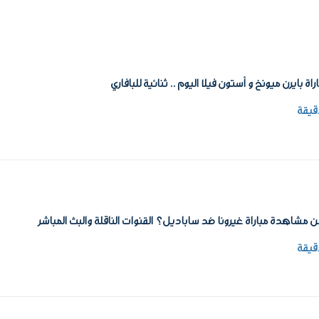
راة بايرن ميونخ و أستون فيلا اليوم .. ثنائية للبافاري
 مشاهدة مباراة غيرونا ضد ساباديل؟ القنوات الناقلة والبث المباشر