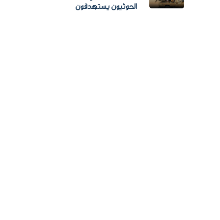
الحوثيون يستهدفون
معسكرات حكومية ومخاوف
من اتساع المواجهة