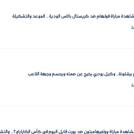
اهدة مباراة فولهام ضد كريستال بالاس الودية .. الموعد والتشكيلة
ة
 برشلونة.. وكيل رودري يخرج عن صمته ويحسم وجهة اللاعب
ة
اهدة مباراة وولفرهامبتون ضد بورت فايل اليوم في كأس الكاراباو؟.. والتش