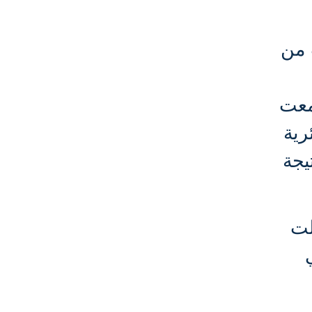
 من
ائي جمعت
رية
تيجة
ولة العالم 2022 وحصلت