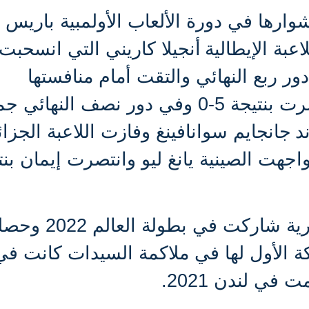
ارها في دورة الألعاب الأولمبية باريس
أنجيلا كاريني التي انسحبت
دور ربع النهائي والتقت أمام منافستها
آنا لوكا هاموري وانتصرت بنتيجة 5-0 وفي دور نصف النه
د
جانجايم سوانافينغ وفازت اللاعبة الجزائ
لنهائي واجهت الصينية يانغ ليو وانتصرت إيمان بن
الجدير بالذكر أن اللاعبة الجزائرية شاركت في بط
كة الأول لها في ملاكمة السيدات كانت في
 في لندن 2021.