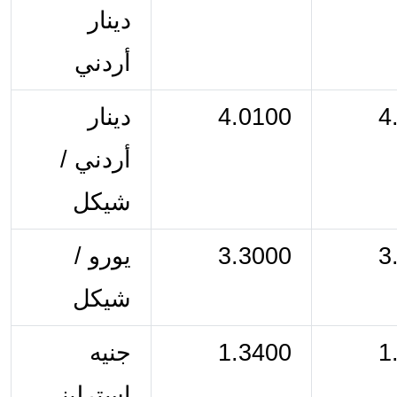
دينار 
أردني
4
4.0100
دينار 
أردني / 
شيكل
3
3.3000
يورو / 
شيكل
1
1.3400
جنيه 
إسترليني 