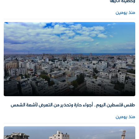
وحصيلة آثارها
منذ يومين
طقس فلسطين اليوم.. أجواء حارة وتحذير من التعرض لأشعة الشمس
منذ يومين