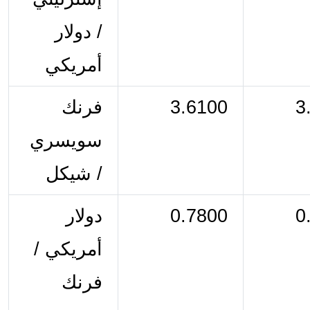
/ دولار 
أمريكي
3
3.6100
فرنك 
سويسري 
/ شيكل
0
0.7800
دولار 
أمريكي / 
فرنك 