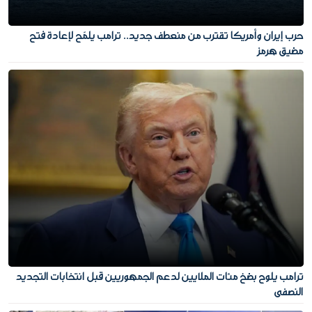
حرب إيران وأمريكا تقترب من منعطف جديد.. ترامب يلمّح لإعادة فتح
مضيق هرمز
ترامب يلوح بضخ مئات الملايين لدعم الجمهوريين قبل انتخابات التجديد
النصفي