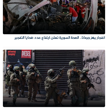
انفجار يهز جرمانا.. الصحة السورية تعلن ارتفاع عدد ضحايا التفجير