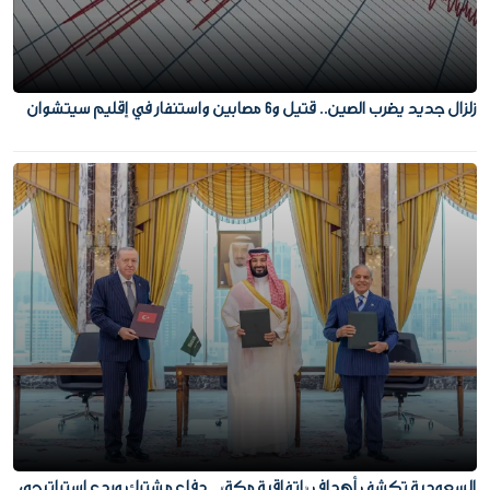
زلزال جديد يضرب الصين.. قتيل و6 مصابين واستنفار في إقليم سيتشوان
السعودية تكشف أهداف «اتفاقية مكة».. دفاع مشترك وردع استراتيجي