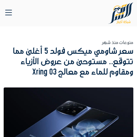
منوعات
منذ شهر
سعر شاومي ميكس فولد 5 أغلى مما
تتوقع.. مستوحى من عروض الأزياء
ومقاوم للماء مع معالج Xring O3