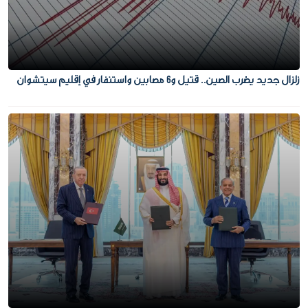
زلزال جديد يضرب الصين.. قتيل و6 مصابين واستنفار في إقليم سيتشوان