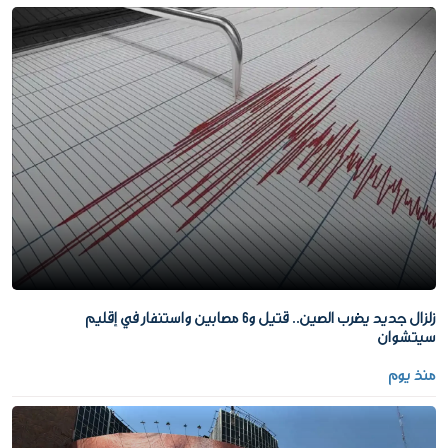
زلزال جديد يضرب الصين.. قتيل و6 مصابين واستنفار في إقليم
سيتشوان
منذ يوم