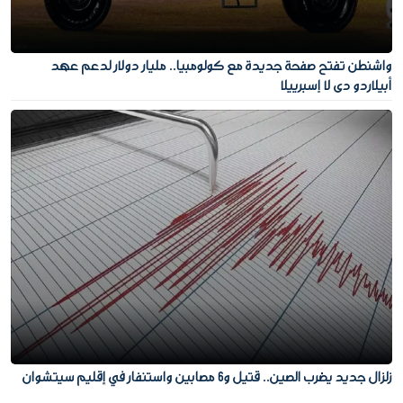
واشنطن تفتح صفحة جديدة مع كولومبيا.. مليار دولار لدعم عهد
أبيلاردو دي لا إسبرييلا
زلزال جديد يضرب الصين.. قتيل و6 مصابين واستنفار في إقليم سيتشوان