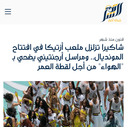
فنون
منذ شهر
شاكيرا تزلزل ملعب أزتيكا في افتتاح
المونديال.. ومراسل أرجنتيني يضحي بـ
"الهواء" من أجل لقطة العمر