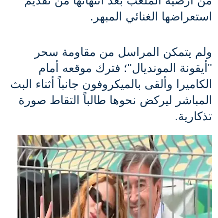
من أرضية الملعب بعد انتهائها من تقديم 
استعراضها الغنائي المبهر.
ولم يتمكن المراسل من مقاومة سحر 
"أيقونة المونديال"؛ فترك موقعه أمام 
الكاميرا وألقى بالميكروفون جانباً أثناء البث 
المباشر ليركض نحوها طالباً التقاط صورة 
تذكارية. 