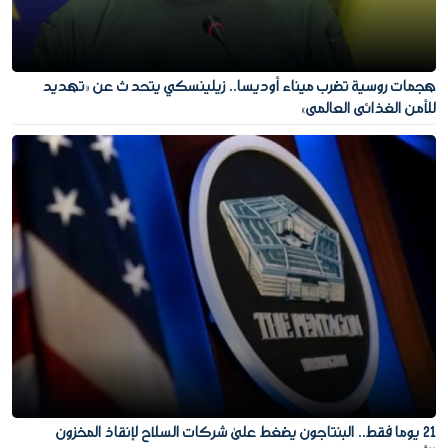
هجمات روسية تضرب ميناء أوديسا.. زيلينسكي يتحدث عن «تهديد
للأمن الغذائي العالمي»
21 يوما فقط.. البنتاجون يضغط على شركات السلاح لإنقاذ المخزون