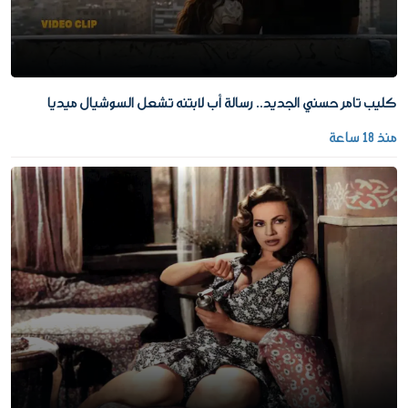
كليب تامر حسني الجديد.. رسالة أب لابتنه تشعل السوشيال ميديا
منذ 18 ساعة