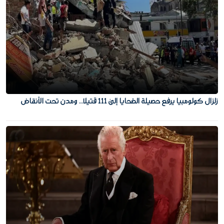
زلزال كولومبيا يرفع حصيلة الضحايا إلى 111 قتيلا.. ومدن تحت الأنقاض