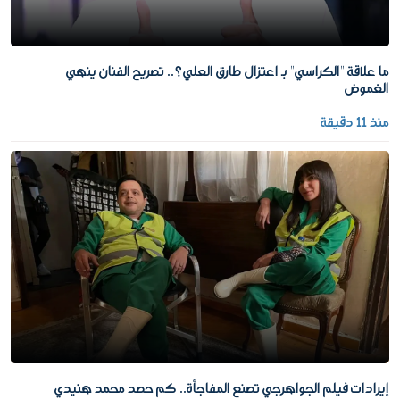
ما علاقة "الكراسي" بـ اعتزال طارق العلي؟.. تصريح الفنان ينهي
الغموض
منذ 11 دقيقة
إيرادات فيلم الجواهرجي تصنع المفاجأة.. كم حصد محمد هنيدي