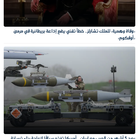
«وفاة وهمية» للملك تشارلز.. خطأ تقني يضع إذاعة بريطانية في مرمى
«أوفكوم»
بعد 5 أشهر من الحرب مع إيران.. أمريكا تفتح سباقًا لإعادة بناء ترسانة