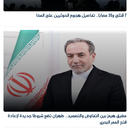
7 قتلى و30 مصابًا.. تفاصيل هجوم الحوثيين على المخا
مضيق هرمز بين التفاوض والتصعيد.. طهران تضع شروطا جديدة لإعادة
فتح الممر البحري