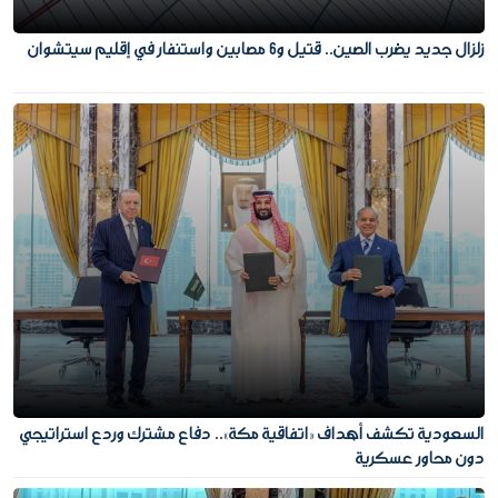
زلزال جديد يضرب الصين.. قتيل و6 مصابين واستنفار في إقليم سيتشوان
السعودية تكشف أهداف «اتفاقية مكة».. دفاع مشترك وردع استراتيجي
دون محاور عسكرية