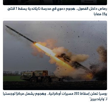
رصاص داخل الفصول.. هجوم دموي في مدرسة تايلاندية يسقط 7 قتلى
و15 مصابا
روسيا تعلن إسقاط 203 مسيرات أوكرانية.. وهجوم يشعل مركزا لوجستيا
لـ"وايلدبيريز"