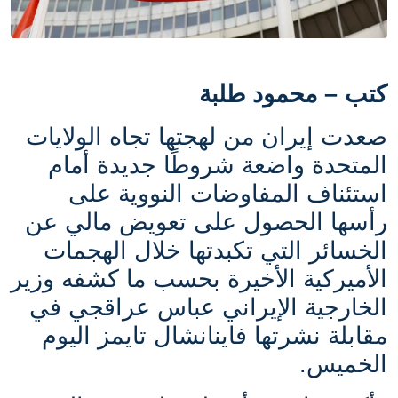
كتب – محمود طلبة
صعدت إيران من لهجتها تجاه الولايات
المتحدة واضعة شروطًا جديدة أمام
استئناف المفاوضات النووية على
رأسها الحصول على تعويض مالي عن
الخسائر التي تكبدتها خلال الهجمات
الأميركية الأخيرة بحسب ما كشفه وزير
الخارجية الإيراني عباس عراقجي في
مقابلة نشرتها فاينانشال تايمز اليوم
الخميس.