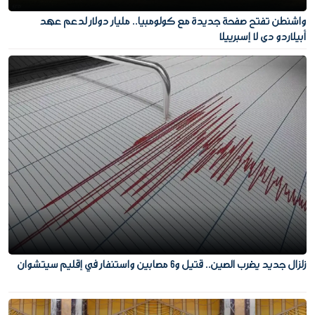
واشنطن تفتح صفحة جديدة مع كولومبيا.. مليار دولار لدعم عهد
أبيلاردو دي لا إسبرييلا
زلزال جديد يضرب الصين.. قتيل و6 مصابين واستنفار في إقليم سيتشوان