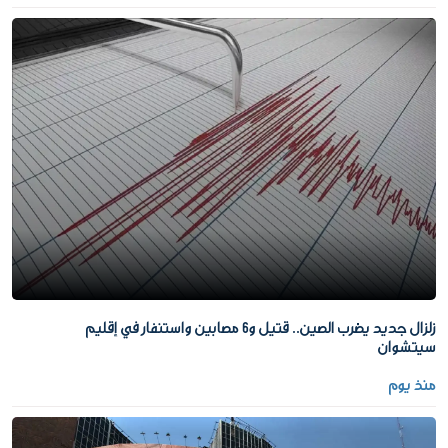
زلزال جديد يضرب الصين.. قتيل و6 مصابين واستنفار في إقليم
سيتشوان
منذ يوم