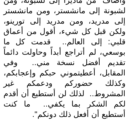
وأضاف "من ماديرا إلى لشبونة، ومن 
لشبونة إلى مانشستر، ومن مانشستر 
إلى مدريد، ومن مدريد إلى تورينو، 
ولكن قبل كل شيء، أقول من أعماق 
قلبي: إلى العالم..  قدمت كل ما 
بوسعي، لم أتراجع أبداً وحاولت دائماً 
تقديم أفضل نسخة مني..  وفي 
المقابل، أعطيتموني حبكم وإعجابكم، 
وكذلك حضوركم ودعمكم غير 
المشروط..  لذلك لن أستطيع أن أقدم 
لكم الشكر بما يكفي..  ما كنت 
أستطيع أن أفعل ذلك دونكم".