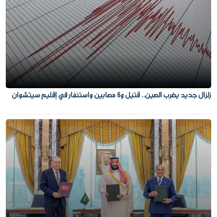
زلزال جديد يضرب الصين.. قتيل و6 مصابين واستنفار في إقليم سيتشوان