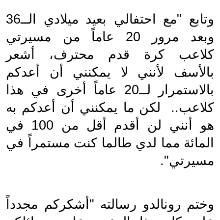
وتابع "مع احتفالي بعيد ميلادي الــ36 
وبعد مرور 20 عاماً من مسيرتي 
كلاعب كرة قدم محترف، أشعر 
بالأسف لأنني لا يمكنني أن أعدكم 
بالاستمرار لــ20 عاماً أخرى في هذا 
كلاعب..  لكن ما يمكنني أن أعدكم به 
هو أنني لن أقدم أقل من 100 في 
المائة مما لدي طالما كنت مستمراً في 
مسيرتي".
وختم رونالدو رسالته "أشكركم مجدداً 