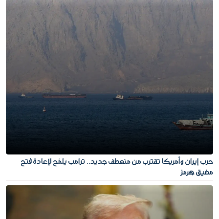
حرب إيران وأمريكا تقترب من منعطف جديد.. ترامب يلمّح لإعادة فتح
مضيق هرمز