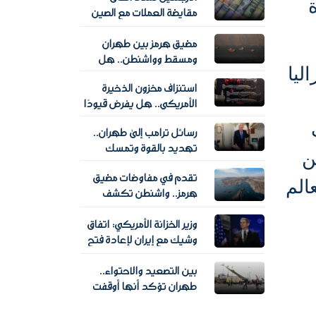
مقايضة العملات مع الصين
بـ19 مليار دولار حتى 2031
مضيق هرمز بين طهران
ومسقط وواشنطن.. هل
ويواجه أستراليا
تفتح التفاهمات باب
استنزاف مخزون الذخيرة
الملاحة؟
الأمريكي.. هل يفرض قيودًا
على خيارات واشنطن
تخب
رسائل ترامب إلى طهران..
العسكرية؟
تهديد بالقوة وتمسك
ن
بمسار التفاوض
تقدم في مفاوضات مضيق
الم
هرمز.. واشنطن تكشف
تفاصيل حوار عمان وإيران
وزير الخزانة الأمريكي: اتفاق
وتترقب اتفاقا قريبا
وشيك مع إيران لإعادة فتح
مضيق هرمز
بين التصعيد والاحتواء..
طهران تؤكد أنها أوقفت
خطة لضرب أهداف في