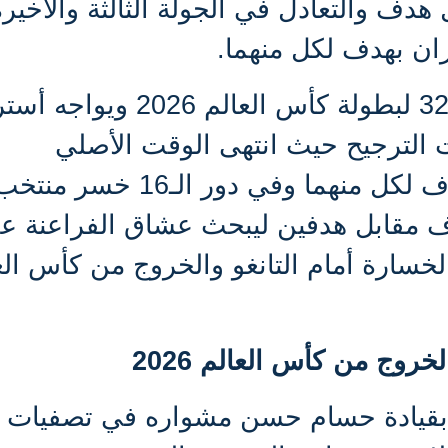
هدف والتعادل في الجولة الثالثة والأخيرة
ان بهدف لكل منهما.
ليتأهل منتخب مصر إلى دور الـ32 لبطولة كأس العالم 2026 
ت الترجيح حيث انتهى الوقت الأصلي
والإضافي بالتعادل الإيجابي بهدف لكل منهما وفي دور الـ16 خسر من
داف مقابل هدفين ليبحث عشاق الفراعنة ع
لخسارة أمام التانغو والخروج من كأس الع
روج من كأس العالم 2026
قيادة حسام حسن مشواره في تصفيات