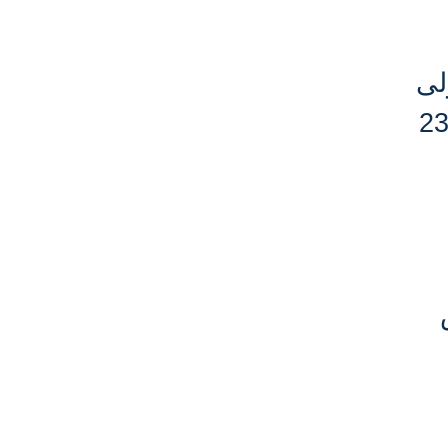
لى
مرحلة المجموعات لتصفيات كأس أمم إفريقيا يوم الأربعاء الموافق 23