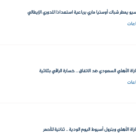
يو يمطر شباك أوستيا ماري برباعية استعدادًا للدوري الإيطالي
راة الأهلي السعودي ضد الاتفاق .. خسارة الراقي بثلاثية
راة الأهلي وبترول أسيوط اليوم الودية .. ثنائية للأحمر