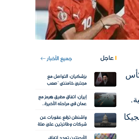
عاجل
جميع الأخبار
كأس
بزشكيان: التواصل مع
مجتبى خامنئي "صعب
للغاية" وسط غياب علني
إيران: اتفاق مضيق هرمز مع
للمرشد الإيراني الجديد
ة.
عمان في مراحله الأخيرة..
وترامب يتوقع إعلانا قريبا
ادل أمام بلجيكا
واشنطن ترفع عقوبات عن
شركات وطائرتين على صلة
بالحرس الثوري الإيراني
الأرجنتين تمدد اتفاق