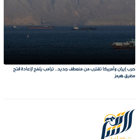
حرب إيران وأمريكا تقترب من منعطف جديد.. ترامب يلمّح لإعادة فتح
مضيق هرمز