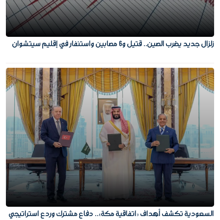
زلزال جديد يضرب الصين.. قتيل و6 مصابين واستنفار في إقليم سيتشوان
السعودية تكشف أهداف «اتفاقية مكة».. دفاع مشترك وردع استراتيجي