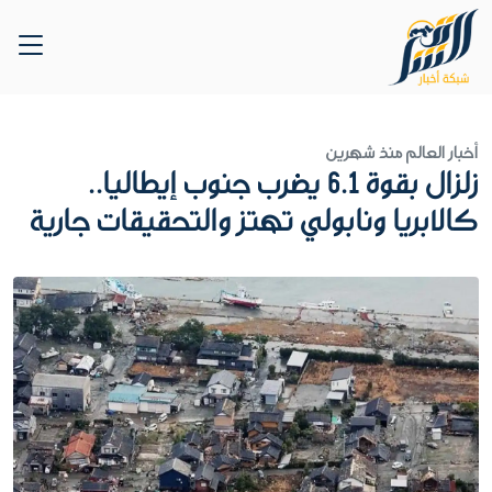
أخبار العالم
منذ شهرين
زلزال بقوة 6.1 يضرب جنوب إيطاليا..
كالابريا ونابولي تهتز والتحقيقات جارية