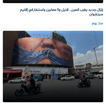
زلزال جديد يضرب الصين.. قتيل و6 مصابين واستنفار في إقليم
سيتشوان
منذ يوم