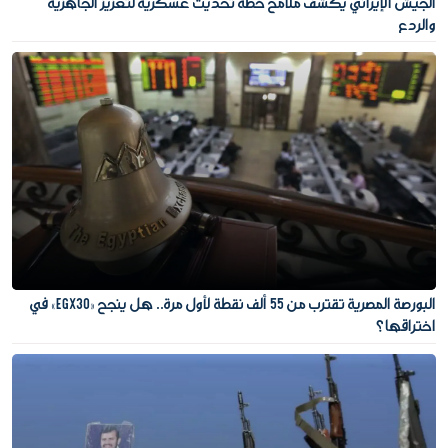
الجيش الإيراني يكشف ملامح خطة تحديث عسكرية لتعزيز الجاهزية
والردع
البورصة المصرية تقترب من 55 ألف نقطة لأول مرة.. هل ينجح «EGX30» في
اختراقها؟