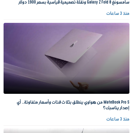
سامسونغ Galaxy Z Fold 8 ونقلة تصميمية قياسية بسعر 1900 دولار
منذ 3 ساعات
MateBook Pro S من هواوي ينطلق بثلاث فئات وأسعار متفاوتة.. أي
إصدار يناسبك؟
منذ 3 ساعات