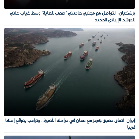
بزشكيان: التواصل مع مجتبى خامنئي "صعب للغاية" وسط غياب علني
للمرشد الإيراني الجديد
إيران: اتفاق مضيق هرمز مع عمان في مراحله الأخيرة.. وترامب يتوقع إعلانا
قريبا