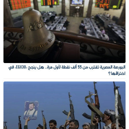
البورصة المصرية تقترب من 55 ألف نقطة لأول مرة.. هل ينجح «EGX30» في
اختراقها؟