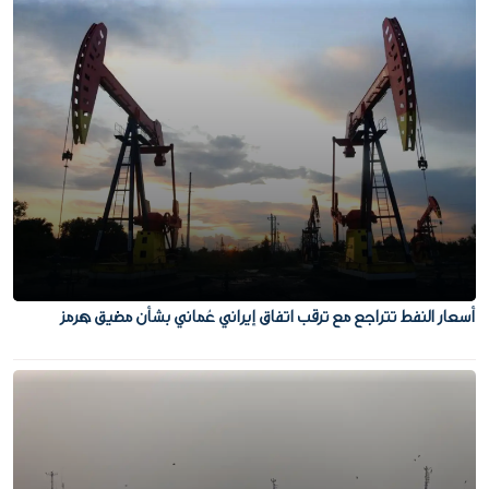
أسعار النفط تتراجع مع ترقب اتفاق إيراني عُماني بشأن مضيق هرمز