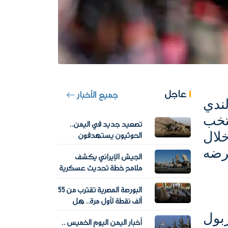
عاجل
جميع الأخبار
ندي
د نجم منتخب
تصعيد جديد في اليمن..
خلال
الحوثيون يستهدفون
معسكرات حكومية ومخاوف
رضه
الجيش الإيراني يكشف
من اتساع المواجهة
ملامح خطة تحديث عسكرية
لتعزيز الجاهزية والردع
البورصة المصرية تقترب من 55
ألف نقطة لأول مرة.. هل
ينجح «EGX30» في اختراقها؟
بول
أخبار اليمن اليوم الخميس ..