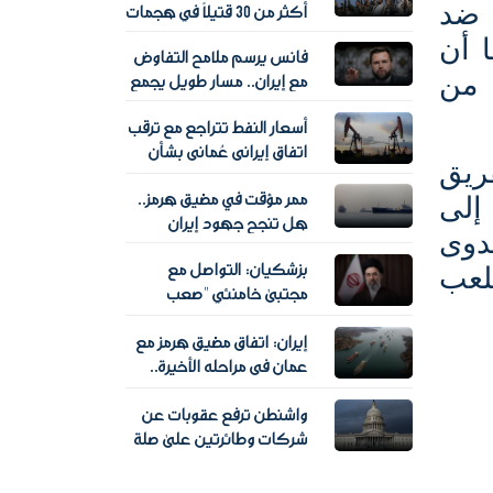
ه ضد
أكثر من 30 قتيلًا في هجمات
للحوثيين على معسكرات
ا أن
فانس يرسم ملامح التفاوض
حكومية
 من
مع إيران.. مسار طويل يجمع
الأدوات العسكرية
أسعار النفط تتراجع مع ترقب
والاقتصادية والدبلوماسية
اتفاق إيراني عُماني بشأن
ريق
مضيق هرمز
ممر مؤقت في مضيق هرمز..
إلى
هل تنجح جهود إيران
عدوى
وعُمان في إعادة حركة
بزشكيان: التواصل مع
الشحن؟
للعب
مجتبى خامنئي "صعب
للغاية" وسط غياب علني
إيران: اتفاق مضيق هرمز مع
للمرشد الإيراني الجديد
عمان في مراحله الأخيرة..
وترامب يتوقع إعلانا قريبا
واشنطن ترفع عقوبات عن
شركات وطائرتين على صلة
بالحرس الثوري الإيراني