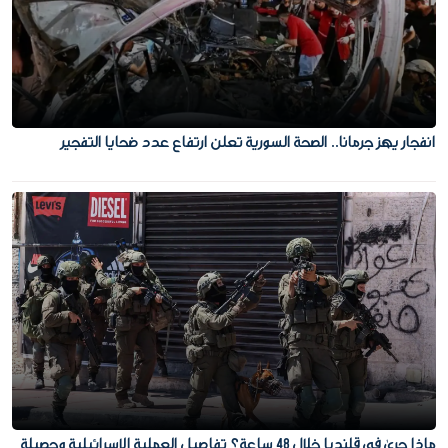
انفجار يهز جرمانا.. الصحة السورية تعلن ارتفاع عدد ضحايا التفجير
ماذا جرى في قلنديا خلال 48 ساعة؟ تفاصيل العملية الإسرائيلية وحصيلة