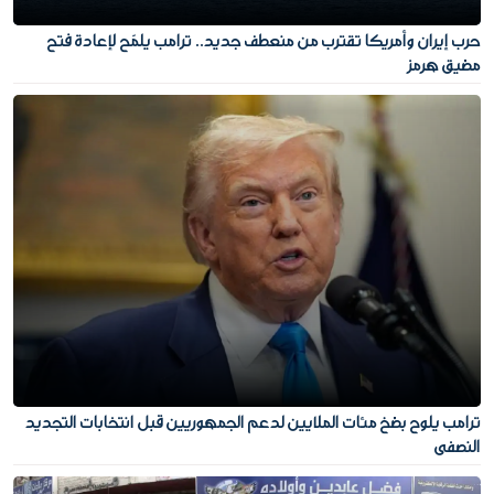
حرب إيران وأمريكا تقترب من منعطف جديد.. ترامب يلمّح لإعادة فتح
مضيق هرمز
ترامب يلوح بضخ مئات الملايين لدعم الجمهوريين قبل انتخابات التجديد
النصفي