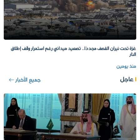
غزة تحت نيران القصف مجددًا.. تصعيد ميداني رغم استمرار وقف إطلاق
النار
منذ يومين
عاجل
جميع الأخبار