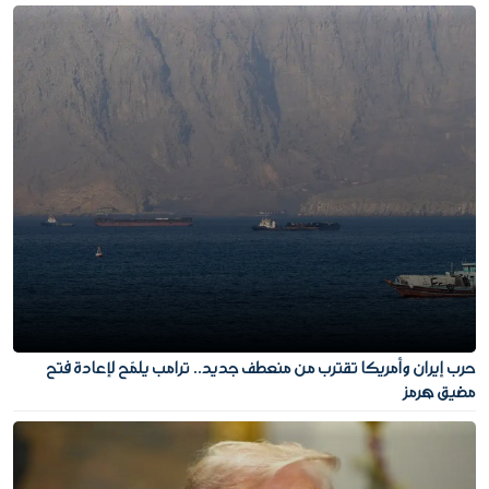
حرب إيران وأمريكا تقترب من منعطف جديد.. ترامب يلمّح لإعادة فتح
مضيق هرمز