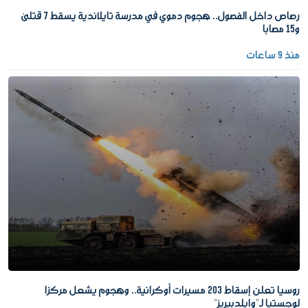
رصاص داخل الفصول.. هجوم دموي في مدرسة تايلاندية يسقط 7 قتلى
و15 مصابا
منذ 9 ساعات
روسيا تعلن إسقاط 203 مسيرات أوكرانية.. وهجوم يشعل مركزا
لوجستيا لـ"وايلدبيريز"