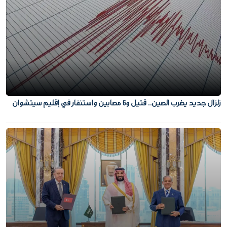
زلزال جديد يضرب الصين.. قتيل و6 مصابين واستنفار في إقليم سيتشوان