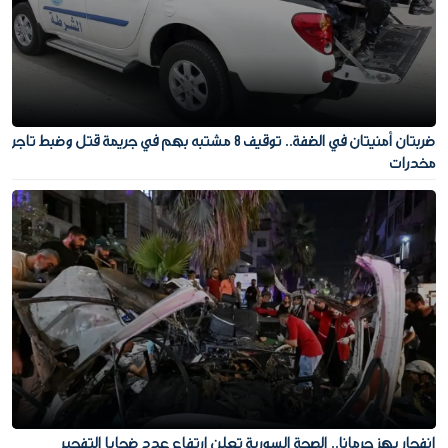
ضربتان أمنيتان في الضفة.. توقيف 8 مشتبه بهم في جريمة قتل وضبط تاجر
مخدرات
انفجار يهز جرمانا.. الصحة السورية تعلن ارتفاع عدد ضحايا التفجير