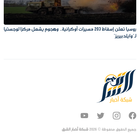
روسيا تعلن إسقاط 203 مسيرات أوكرانية.. وهجوم يشعل مركزا لوجستيا
لـ"وايلدبيريز"
جميع الحقوق محفوظة ©
2026
شبكة أخبار الشرق