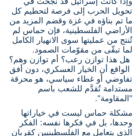
وإذا كانت إسرائيل قد نجحت في
تحويل الحرب إلى فرصة لتحطيم كل
ما تم بناؤه في غزة وقضم المزيد من
الأراضي الفلسطينية، فإن حماس لم
تُنتج من عمليتها سوى الانهيار الكامل
لما تبقّى من مقوّمات الصمود.
هل هذا توازن رعب؟ أم توازن وهم؟
الواقع أن الخيار العسكري، دون أفق
تفاوضي أو غطاء سياسي، هو محرقة
مستدامة تُقدَّم للشعب باسم
"المقاومة".
مشكلة حماس ليست في خياراتها
وحدها، بل في فكرها نفسه: الفكر
الذي يتعامل مع الفلسطينيين كقربان