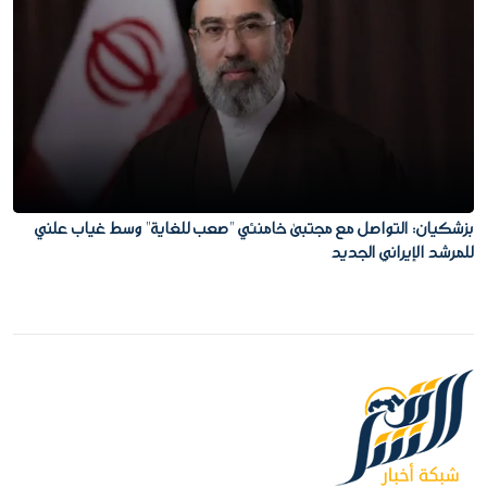
بزشكيان: التواصل مع مجتبى خامنئي "صعب للغاية" وسط غياب علني
للمرشد الإيراني الجديد