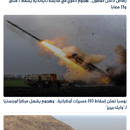
رصاص داخل الفصول.. هجوم دموي في مدرسة تايلاندية يسقط 7 قتلى
و15 مصابا
روسيا تعلن إسقاط 203 مسيرات أوكرانية.. وهجوم يشعل مركزا لوجستيا
لـ"وايلدبيريز"