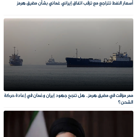
أسعار النفط تتراجع مع ترقب اتفاق إيراني عُماني بشأن مضيق هرمز
ممر مؤقت في مضيق هرمز.. هل تنجح جهود إيران وعُمان في إعادة حركة
الشحن؟