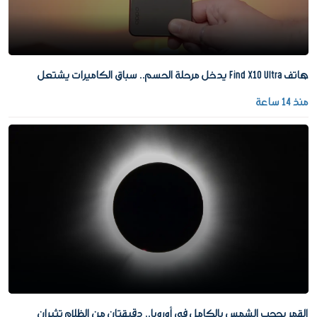
هاتف Find X10 Ultra يدخل مرحلة الحسم.. سباق الكاميرات يشتعل
منذ 14 ساعة
القمر يحجب الشمس بالكامل في أوروبا.. دقيقتان من الظلام تثيران