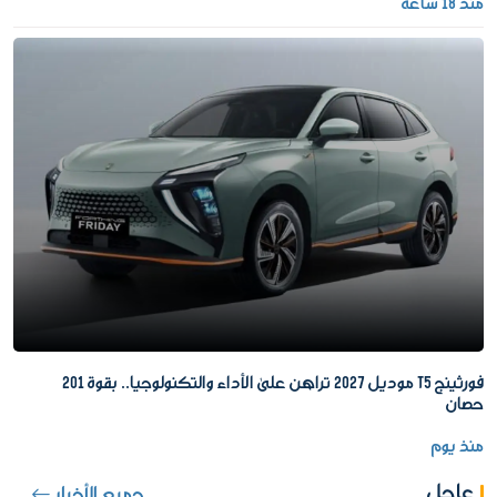
منذ 18 ساعة
فورثينج T5 موديل 2027 تراهن على الأداء والتكنولوجيا.. بقوة 201
حصان
منذ يوم
عاجل
جميع الأخبار