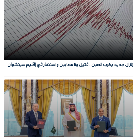
زلزال جديد يضرب الصين.. قتيل و6 مصابين واستنفار في إقليم سيتشوان