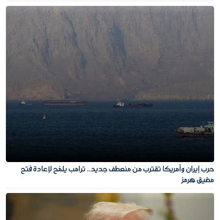
حرب إيران وأمريكا تقترب من منعطف جديد.. ترامب يلمّح لإعادة فتح
مضيق هرمز