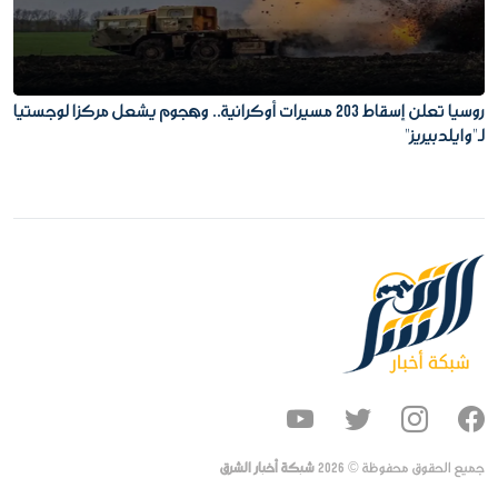
روسيا تعلن إسقاط 203 مسيرات أوكرانية.. وهجوم يشعل مركزا لوجستيا
لـ"وايلدبيريز"
جميع الحقوق محفوظة ©
2026
شبكة أخبار الشرق