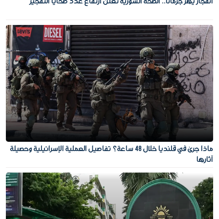
انفجار يهز جرمانا.. الصحة السورية تعلن ارتفاع عدد ضحايا التفجير
ماذا جرى في قلنديا خلال 48 ساعة؟ تفاصيل العملية الإسرائيلية وحصيلة
آثارها