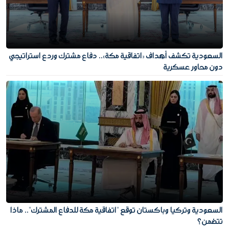
السعودية تكشف أهداف «اتفاقية مكة».. دفاع مشترك وردع استراتيجي
دون محاور عسكرية
السعودية وتركيا وباكستان توقع "اتفاقية مكة للدفاع المشترك".. ماذا
تتضمن؟