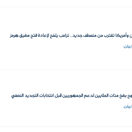
ن وأمريكا تقترب من منعطف جديد.. ترامب يلمّح لإعادة فتح مضيق هرمز
وح بضخ مئات الملايين لدعم الجمهوريين قبل انتخابات التجديد النصفي