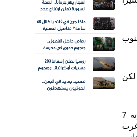
مخدرات
انفجار يهز جرمانا.. الصحة
السورية تعلن ارتفاع عدد
ضحايا التفجير
ماذا جرى في قلنديا خلال 48
ساعة؟ تفاصيل العملية
الإسرائيلية وحصيلة آثارها
وأوضح المعهد أن مركز الزلزال كان في البحر على بعد 46 كيلومترا جنوب 
رصاص داخل الفصول..
هجوم دموي في مدرسة
تايلاندية يسقط 7 قتلى و15
روسيا تعلن إسقاط 203
مصابا
مسيرات أوكرانية.. وهجوم
يشعل مركزا لوجستيا
وجدير بالذكر أن اليونان تقع في منطقة زلازل وكثيرا ما تتعرض لهزات لكن 
تصعيد جديد في اليمن..
لـ"وايلدبيريز"
الحوثيون يستهدفون
معسكرات حكومية ومخاوف
من اتساع المواجهة
وفي 30 أكتوبر 2020.. تعرضت اليونان لأقوى زلزال مميت بلغت قوته 7 
درجات في بحر إيجه بين جزيرة ساموس اليونانية ومدينة إزمير في غرب 
تركيا، حيث أسفر عن مقتل 114 شخصا ونحو 1035 جريحاً على الجانب 