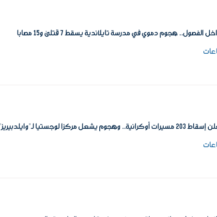
الفصول.. هجوم دموي في مدرسة تايلاندية يسقط 7 قتلى و15 مصابا
ية.. وهجوم يشعل مركزا لوجستيا لـ"وايلدبيريز"