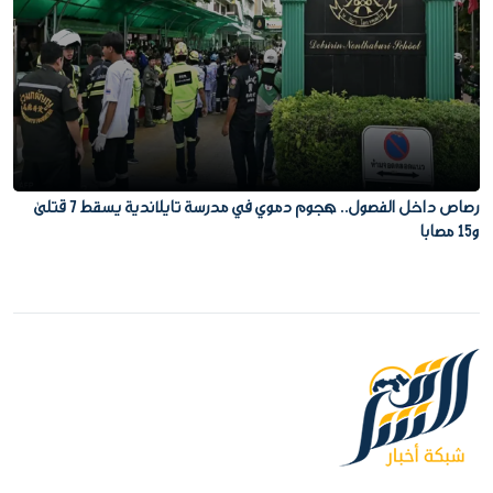
رصاص داخل الفصول.. هجوم دموي في مدرسة تايلاندية يسقط 7 قتلى
و15 مصابا