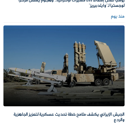
روسيا تعلن إسقاط 203 مسيرات أوكرانية.. وهجوم يشعل مركزا
لوجستيا لـ"وايلدبيريز"
منذ يوم
الجيش الإيراني يكشف ملامح خطة تحديث عسكرية لتعزيز الجاهزية
والردع