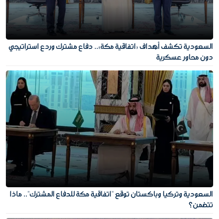
السعودية تكشف أهداف «اتفاقية مكة».. دفاع مشترك وردع استراتيجي
دون محاور عسكرية
السعودية وتركيا وباكستان توقع "اتفاقية مكة للدفاع المشترك".. ماذا
تتضمن؟