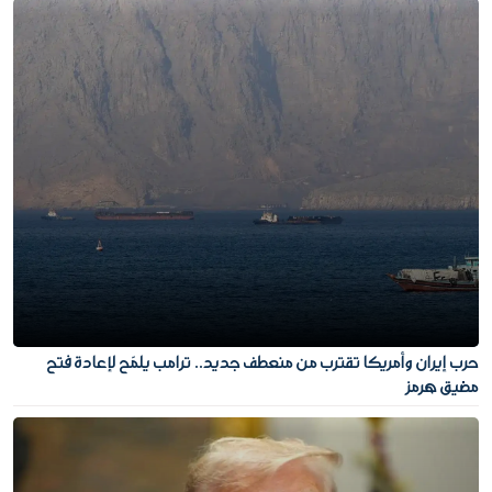
حرب إيران وأمريكا تقترب من منعطف جديد.. ترامب يلمّح لإعادة فتح
مضيق هرمز