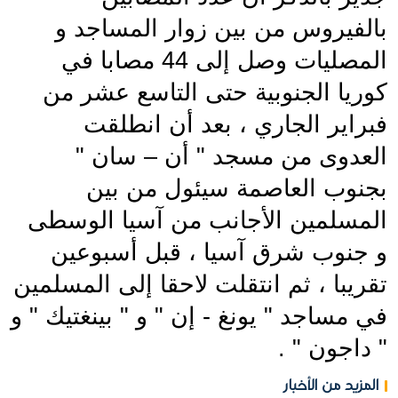
بالفيروس من بين زوار المساجد و 
المصليات وصل إلى 44 مصابا في 
كوريا الجنوبية حتى التاسع عشر من 
فبراير الجاري ، بعد أن انطلقت 
العدوى من مسجد " أن – سان " 
بجنوب العاصمة سيئول من بين 
المسلمين الأجانب من آسيا الوسطى 
و جنوب شرق آسيا ، قبل أسبوعين 
تقريبا ، ثم انتقلت لاحقا إلى المسلمين 
في مساجد " يونغ - إن " و " بينغتيك " و 
" داجون " .
المزيد من الأخبار