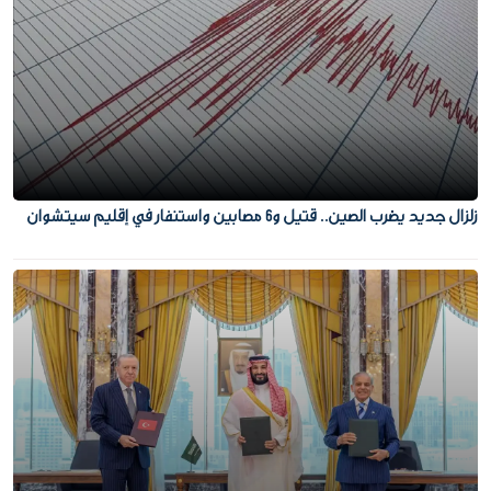
زلزال جديد يضرب الصين.. قتيل و6 مصابين واستنفار في إقليم سيتشوان