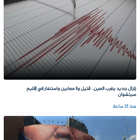
زلزال جديد يضرب الصين.. قتيل و6 مصابين واستنفار في إقليم
سيتشوان
منذ 15 ساعة