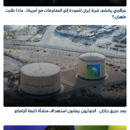
عراقجي يكشف شرط إيران للعودة إلى المفاوضات مع أمريكا.. ماذا طلبت
طهران؟
بعد حريق جازان.. الحوثيون يعلنون استهداف منشأة تابعة لأرامكو