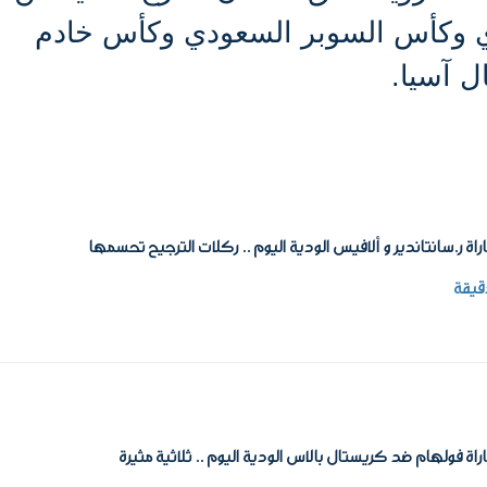
دي وكأس السوبر السعودي وكأس خادم
ل آسيا.
راة ر.سانتاندير و ألافيس الودية اليوم .. ركلات الترجيح تحسمها
راة فولهام ضد كريستال بالاس الودية اليوم .. ثلاثية مثيرة