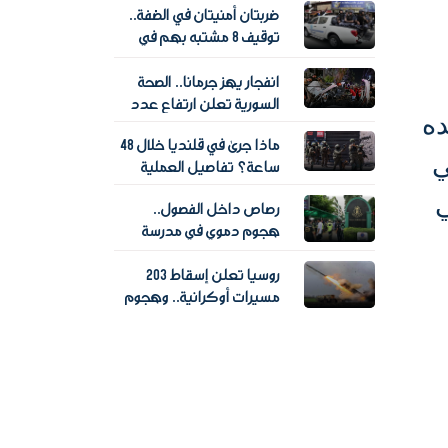
ضربتان أمنيتان في الضفة..
النصفي
توقيف 8 مشتبه بهم في
جريمة قتل وضبط تاجر
مخدرات
انفجار يهز جرمانا.. الصحة
السورية تعلن ارتفاع عدد
ده
ضحايا التفجير
ماذا جرى في قلنديا خلال 48
ي
ساعة؟ تفاصيل العملية
الإسرائيلية وحصيلة آثارها
ي
رصاص داخل الفصول..
هجوم دموي في مدرسة
تايلاندية يسقط 7 قتلى و15
روسيا تعلن إسقاط 203
مصابا
مسيرات أوكرانية.. وهجوم
يشعل مركزا لوجستيا
لـ"وايلدبيريز"