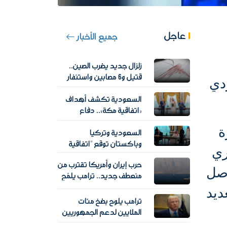
عاجل
جميع الأخبار
زلزال جديد يضرب الصين..
قتيل و6 مصابين واستنفار
دي
في إقليم سيتشوان
السعودية تكشف أهداف
«اتفاقية مكة».. دفاع
مشترك وردع استراتيجي
ة
السعودية وتركيا
دون محاور عسكرية
وباكستان توقع "اتفاقية
دوري
مكة للدفاع المشترك".. ماذا
حرب إيران وأمريكا تقترب من
تتضمن؟
وصل
منعطف جديد.. ترامب يلمّح
لإعادة فتح مضيق هرمز
ديد
ترامب يلوح بضخ مئات
الملايين لدعم الجمهوريين
قبل انتخابات التجديد