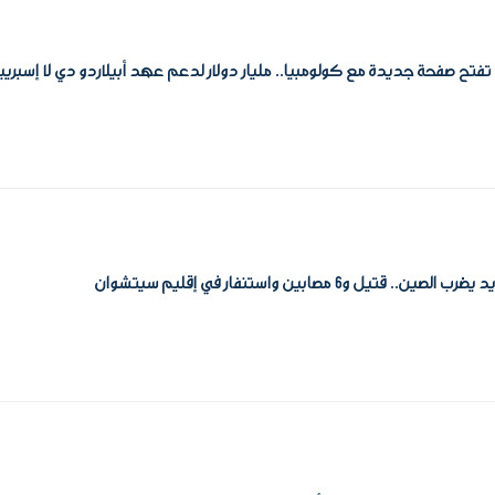
فتح صفحة جديدة مع كولومبيا.. مليار دولار لدعم عهد أبيلاردو دي لا إسبرييل
لصين.. قتيل و6 مصابين واستنفار في إقليم سيتشوان