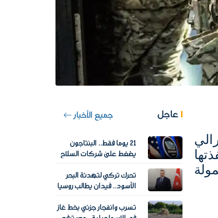
عاجل
جميع الأخبار
رالي
21 يوما فقط.. البنتاجون
تها
يضغط على شركات السلاح
لإنقاذ المخزون الأمريكي
ولة
تحرك تركي لتهدئة البحر
الأسود.. فيدان يطالب روسيا
وأوكرانيا بتعليق هجمات
تسرب وانفجار جزئي بخط غاز
السفن التجارية