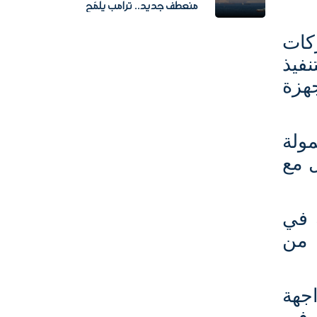
منعطف جديد.. ترامب يلمّح
لإعادة فتح مضيق هرمز
كات
فيذ
هزة
ولة
ل مع
 في
 من
جهة