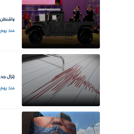
واشنطن ت
منذ يوم
زلزال جديد يضرب ا
منذ يوم