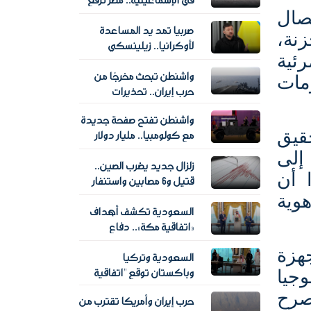
في الإسماعيلية.. مصر ترفع
الاستعدادات وتؤمن محطات
صال
صربيا تمد يد المساعدة
المياه
زنة،
لأوكرانيا.. زيلينسكي
ئية
يكشف تفاصيل حزمة
واشنطن تبحث مخرجًا من
جديدة لدعم الطاقة والقطاع
مات
حرب إيران.. تحذيرات
الطبي
عسكرية من مخاطر التصعيد
واشنطن تفتح صفحة جديدة
الجوي
قيق
مع كولومبيا.. مليار دولار
لدعم عهد أبيلاردو دي لا
إلى
زلزال جديد يضرب الصين..
إسبرييلا
 أن
قتيل و6 مصابين واستنفار
في إقليم سيتشوان
وية
السعودية تكشف أهداف
«اتفاقية مكة».. دفاع
مشترك وردع استراتيجي
هزة
السعودية وتركيا
دون محاور عسكرية
وباكستان توقع "اتفاقية
جيا
مكة للدفاع المشترك".. ماذا
صرح
حرب إيران وأمريكا تقترب من
تتضمن؟