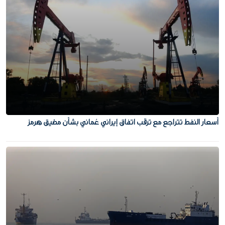
أسعار النفط تتراجع مع ترقب اتفاق إيراني عُماني بشأن مضيق هرمز