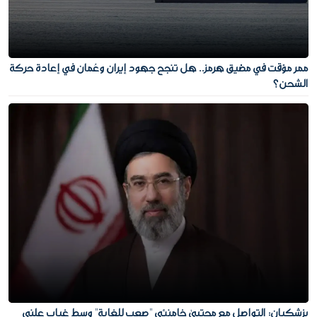
ممر مؤقت في مضيق هرمز.. هل تنجح جهود إيران وعُمان في إعادة حركة
الشحن؟
بزشكيان: التواصل مع مجتبى خامنئي "صعب للغاية" وسط غياب علني