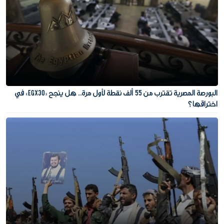
البورصة المصرية تقترب من 55 ألف نقطة لأول مرة.. هل ينجح «EGX30» في
اختراقها؟