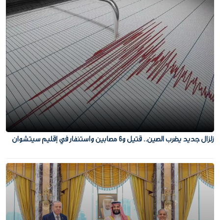
زلزال جديد يضرب الصين.. قتيل و6 مصابين واستنفار في إقليم سيتشوان