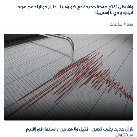
واشنطن تفتح صفحة جديدة مع كولومبيا.. مليار دولار لدعم عهد
أبيلاردو دي لا إسبرييلا
منذ 4 ساعات
زلزال جديد يضرب الصين.. قتيل و6 مصابين واستنفار في إقليم
سيتشوان