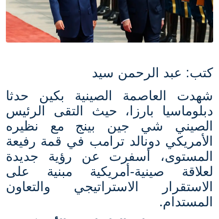
كتب: عبد الرحمن سيد
شهدت العاصمة الصينية بكين حدثا
دبلوماسيا بارزا، حيث التقى الرئيس
الصيني شي جين بينج مع نظيره
الأمريكي دونالد ترامب في قمة رفيعة
المستوى، أسفرت عن رؤية جديدة
لعلاقة صينية-أمريكية مبنية على
الاستقرار الاستراتيجي والتعاون
.
المستدام