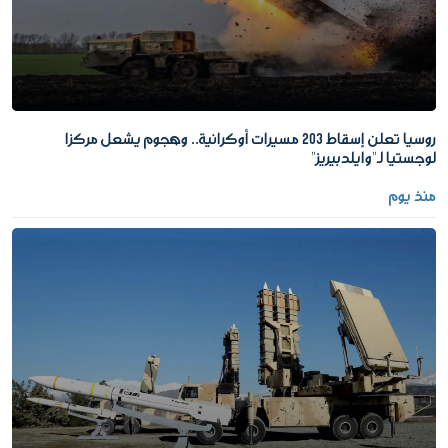
روسيا تعلن إسقاط 203 مسيرات أوكرانية.. وهجوم يشعل مركزا
لوجستيا لـ"وايلدبيريز"
منذ يوم