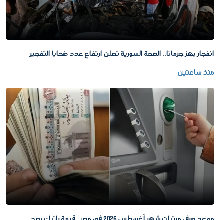
انفجار يهز جرمانا.. الصحة السورية تعلن ارتفاع عدد ضحايا التفجير
منذ ساعتين
موعد صرف مرتبات شهر أغسطس 2026 في مصر.. قيمة راتبك بعد