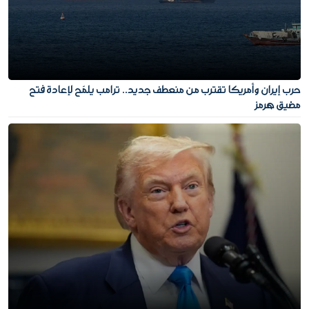
حرب إيران وأمريكا تقترب من منعطف جديد.. ترامب يلمّح لإعادة فتح
مضيق هرمز