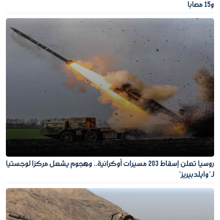
و15 مصابا
روسيا تعلن إسقاط 203 مسيرات أوكرانية.. وهجوم يشعل مركزا لوجستيا
لـ"وايلدبيريز"