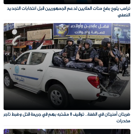
ترامب يلوح بضخ مئات الملايين لدعم الجمهوريين قبل انتخابات التجديد
النصفي
ضربتان أمنيتان في الضفة.. توقيف 8 مشتبه بهم في جريمة قتل وضبط تاجر
مخدرات