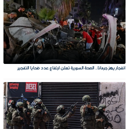
انفجار يهز جرمانا.. الصحة السورية تعلن ارتفاع عدد ضحايا التفجير