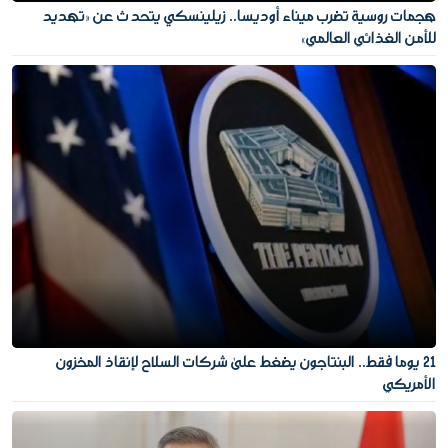
هجمات روسية تضرب ميناء أوديسا.. زيلينسكي يتحدث عن «تهديد
للأمن الغذائي العالمي»
21 يوما فقط.. البنتاجون يضغط على شركات السلاح لإنقاذ المخزون
الأمريكي