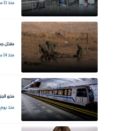
منذ 11 ساعة
مقتل جند
منذ 14 ساعة
مترو الج
منذ يوم