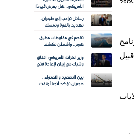
خمسة دولارات، فمن المقرر أن تشمل تلك المساعدة الحكومية قرابة 80% 
استنزاف مخزون الذخيرة
الملاحة؟
الأمريكي.. هل يفرض قيودًا
على خيارات واشنطن
رسائل ترامب إلى طهران..
العسكرية؟
تهديد بالقوة وتمسك
بمسار التفاوض
تقدم في مفاوضات مضيق
ويمول البنك الدولي وجهات مانحة أخرى، المرحلة الأولى من برنامج 
هرمز.. واشنطن تكشف
تفاصيل حوار عمان وإيران
المساعدات، البالغ حجمها 400 مليون دولار، ولكن تأخر صرف الأموال قبيل 
وزير الخزانة الأمريكي: اتفاق
وتترقب اتفاقا قريبا
وشيك مع إيران لإعادة فتح
مضيق هرمز
بين التصعيد والاحتواء..
طهران تؤكد أنها أوقفت
خطة لضرب أهداف في
يذكر أن برنامج المساعدات سيبدأ في أربع ولايات سودانية، من بين الولايات 
أوكرانيا