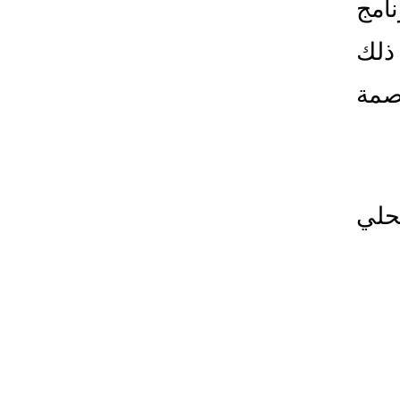
وقد صرح رئيس الوزراء السوداني، عبدالله حمدوك، قائلا: إن هذا البرنامج 
مصمم لمعالجة معاش الناس.. فهو تلبية لمعالجة هذه الضائقة"، جاء ذلك 
خلال تدشين البرنامج في ضاحية الكلاكلة على الأطراف الجنوبية بالعاصمة 
واعترف "حمدوك" بالبداية البطيئة للبرنامج، لكنه ناشد المواطنين التحلي 