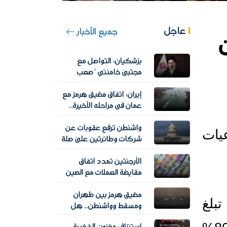
عاجل
جميع الأخبار
خمسة دولارات.. منحة حكومية للمواطنين 
بزشكيان: التواصل مع
مجتبى خامنئي "صعب
للغاية" وسط غياب علني
إيران: اتفاق مضيق هرمز مع
للمرشد الإيراني الجديد
عمان في مراحله الأخيرة..
وترامب يتوقع إعلانا قريبا
واشنطن ترفع عقوبات عن
أطلقت الحكومة السودانية، برنامجا لمساعدة المواطنين لمواجهة تداعيات 
شركات وطائرتين على صلة
بالحرس الثوري الإيراني
الأرجنتين تمدد اتفاق
مقايضة العملات مع الصين
بـ19 مليار دولار حتى 2031
مضيق هرمز بين طهران
ويتضمن البرنامج الحكومي المعروف باسم "ثمرات" صرف منحة شهرية تبلغ 
ومسقط وواشنطن.. هل
تفتح التفاهمات باب