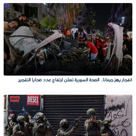
انفجار يهز جرمانا.. الصحة السورية تعلن ارتفاع عدد ضحايا التفجير