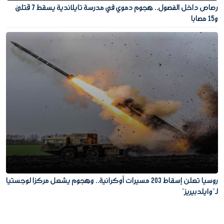
رصاص داخل الفصول.. هجوم دموي في مدرسة تايلاندية يسقط 7 قتلى
و15 مصابا
روسيا تعلن إسقاط 203 مسيرات أوكرانية.. وهجوم يشعل مركزا لوجستيا
لـ"وايلدبيريز"