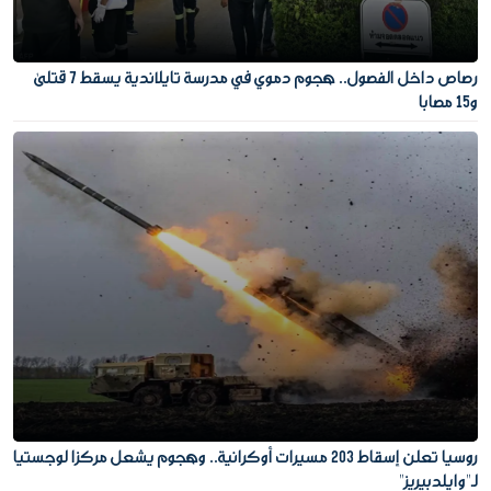
رصاص داخل الفصول.. هجوم دموي في مدرسة تايلاندية يسقط 7 قتلى
و15 مصابا
روسيا تعلن إسقاط 203 مسيرات أوكرانية.. وهجوم يشعل مركزا لوجستيا
لـ"وايلدبيريز"