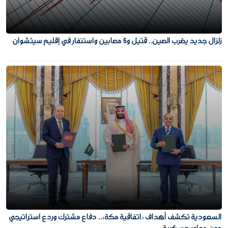
زلزال جديد يضرب الصين.. قتيل و6 مصابين واستنفار في إقليم سيتشوان
السعودية تكشف أهداف «اتفاقية مكة».. دفاع مشترك وردع استراتيجي