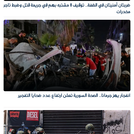
ضربتان أمنيتان في الضفة.. توقيف 8 مشتبه بهم في جريمة قتل وضبط تاجر
مخدرات
انفجار يهز جرمانا.. الصحة السورية تعلن ارتفاع عدد ضحايا التفجير