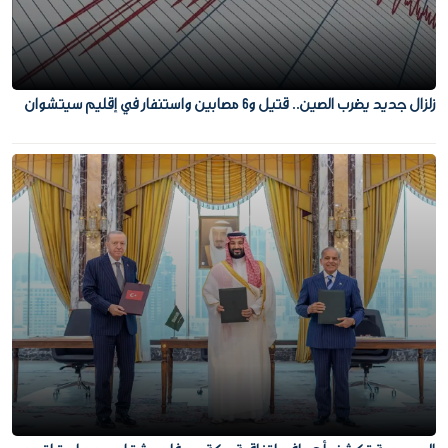
زلزال جديد يضرب الصين.. قتيل و6 مصابين واستنفار في إقليم سيتشوان