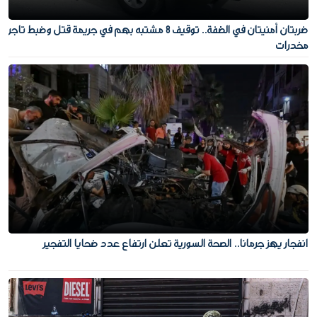
ضربتان أمنيتان في الضفة.. توقيف 8 مشتبه بهم في جريمة قتل وضبط تاجر
مخدرات
انفجار يهز جرمانا.. الصحة السورية تعلن ارتفاع عدد ضحايا التفجير