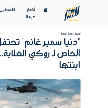
أخبار
فلسطين
عربية
فنون
منذ سنة
"دنيا سمير غانم" تحتف
الخاص لـ روكي الغلابة..
ابنتها