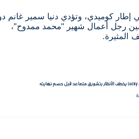
ي إطار كوميدي، وتؤدي دنيا سمير غانم دو
مين رجل أعمال شهير "محمد ممدوح"،
 المثيرة.
يته
ة