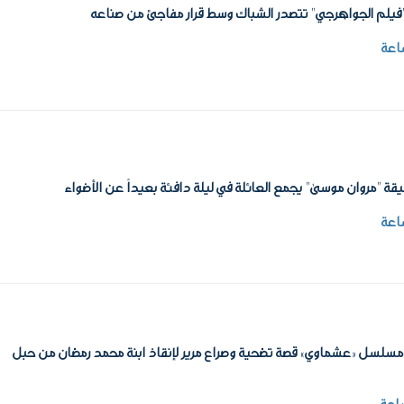
"فيلم الجواهرجي" تتصدر الشباك وسط قرار مفاجئ من صناعه
قة "مروان موسى" يجمع العائلة في ليلة دافئة بعيداً عن الأضواء
سلسل «عشماوي» قصة تضحية وصراع مرير لإنقاذ ابنة محمد رمضان من حبل