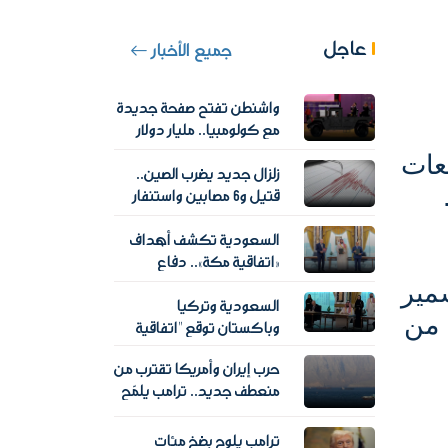
عاجل
جميع الأخبار
واشنطن تفتح صفحة جديدة
مع كولومبيا.. مليار دولار
لدعم عهد أبيلاردو دي لا
عات
زلزال جديد يضرب الصين..
إسبرييلا
قتيل و6 مصابين واستنفار
في إقليم سيتشوان
السعودية تكشف أهداف
«اتفاقية مكة».. دفاع
مشترك وردع استراتيجي
دنيا سمير
السعودية وتركيا
دون محاور عسكرية
 من
وباكستان توقع "اتفاقية
مكة للدفاع المشترك".. ماذا
حرب إيران وأمريكا تقترب من
تتضمن؟
منعطف جديد.. ترامب يلمّح
لإعادة فتح مضيق هرمز
ترامب يلوح بضخ مئات