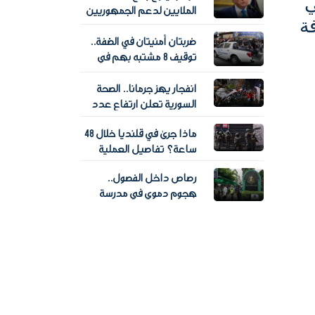
ي
الملايين لدعم الجمهوريين
ة
قبل انتخابات التجديد
ضربتان أمنيتان في الضفة..
النصفي
توقيف 8 مشتبه بهم في
جريمة قتل وضبط تاجر
مخدرات
انفجار يهز جرمانا.. الصحة
السورية تعلن ارتفاع عدد
ضحايا التفجير
ماذا جرى في قلنديا خلال 48
ساعة؟ تفاصيل العملية
الإسرائيلية وحصيلة آثارها
رصاص داخل الفصول..
هجوم دموي في مدرسة
تايلاندية يسقط 7 قتلى و15
مصابا