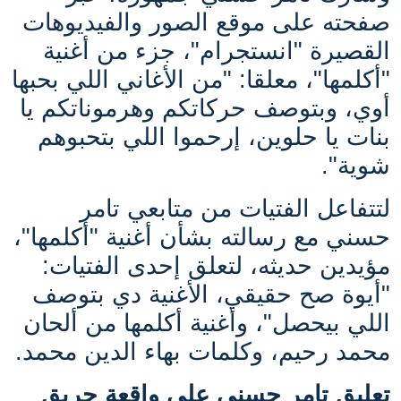
صفحته على موقع الصور والفيديوهات
القصيرة "انستجرام"، جزء من أغنية
"أكلمها"، معلقا: "من الأغاني اللي بحبها
أوي، وبتوصف حركاتكم وهرموناتكم يا
بنات يا حلوين، إرحموا اللي بتحبوهم
شوية".
لتتفاعل الفتيات من متابعي تامر
حسني مع رسالته بشأن أغنية "أكلمها"،
مؤيدين حديثه، لتعلق إحدى الفتيات:
"أيوة صح حقيقي، الأغنية دي بتوصف
اللي بيحصل"، وأغنية أكلمها من ألحان
محمد رحيم، وكلمات بهاء الدين محمد.
تعليق تامر حسني على واقعة حريق