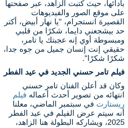
بأدائها، حيث كتبت الزاهد، عبر صفحتها
على موقع الصور والفيديوهات
القصيرة انستجرام، "
يا نهار أبيض، أكتر
حد بيشجعني دايما، شكرًا من قلبي
ومبسوطة أوي إنه عجبتك يا تامر،
حقيقي إنت إنسان جميل من جوه جدا،
شكرًا شكرًا
".
فيلم تامر حسني الجديد في عيد الفطر
وكان قد أعلن الفنان تامر حسني
انتهائه من تصوير أحدث أعماله
فيلم
ريستارت
في سبتمبر الماضي، معلنا
أنه سيتم عرض الفيلم في عيد الفطر
2025، ويشاركه البطولة هنا الزاهد،